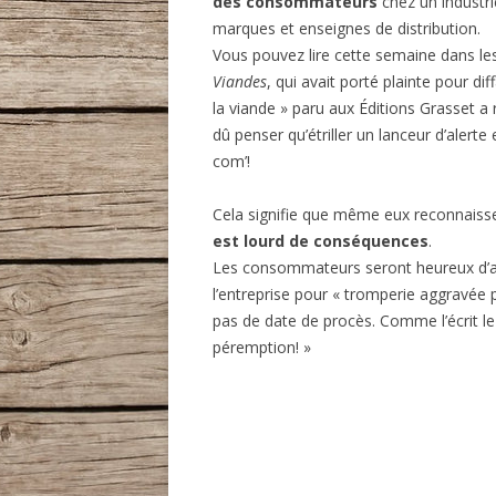
des consommateurs
chez un industri
marques et enseignes de distribution.
Vous pouvez lire cette semaine dans l
Viandes
, qui avait porté plainte pour d
la viande » paru aux Éditions Grasset a re
dû penser qu’étriller un lanceur d’alerte
com’!
Cela signifie que même eux reconnaissent
est lourd de conséquences
.
Les consommateurs seront heureux d’a
l’entreprise pour « tromperie aggravée p
pas de date de procès. Comme l’écrit le
péremption! »