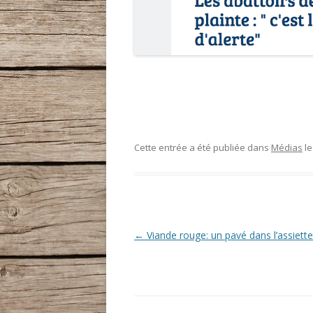
Cette entrée a été publiée dans
Médias
l
Navigation
←
Viande rouge: un pavé dans l’assiette
des
articles