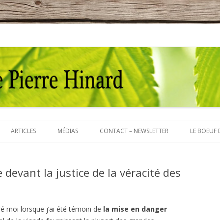
t
inard
Aller
au
ARTICLES
MÉDIAS
CONTACT – NEWSLETTER
LE BOEUF 
contenu
devant la justice de la véracité des
ré moi lorsque j’ai été témoin de
la mise en danger