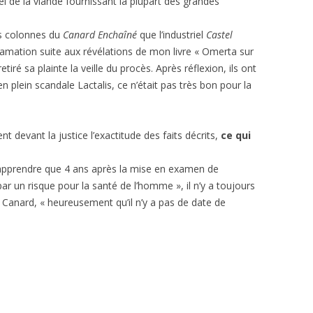
el de la viande fournissant la plupart des grandes
es colonnes du
Canard Enchaîné
que l’industriel
Castel
iffamation suite aux révélations de mon livre « Omerta sur
tiré sa plainte la veille du procès. Après réflexion, ils ont
 en plein scandale Lactalis, ce n’était pas très bon pour la
 devant la justice l’exactitude des faits décrits,
ce qui
pprendre que 4 ans après la mise en examen de
ar un risque pour la santé de l’homme », il n’y a toujours
 Canard, « heureusement qu’il n’y a pas de date de