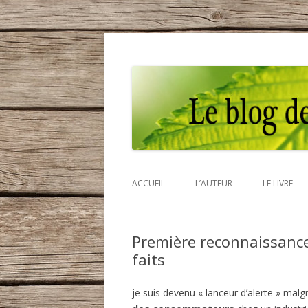
Des solutions pour consommer autremen
Le blog de Pierre H
ACCUEIL
L’AUTEUR
LE LIVRE
Première reconnaissance 
faits
je suis devenu « lanceur d’alerte » malg